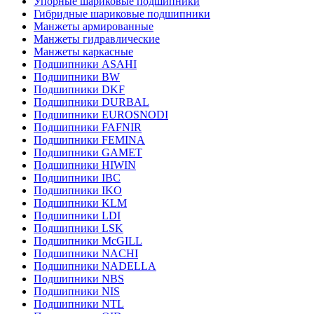
Упорные шариковые подшипники
Гибридные шариковые подшипники
Манжеты армированные
Манжеты гидравлические
Манжеты каркасные
Подшипники ASAHI
Подшипники BW
Подшипники DKF
Подшипники DURBAL
Подшипники EUROSNODI
Подшипники FAFNIR
Подшипники FEMINA
Подшипники GAMET
Подшипники HIWIN
Подшипники IBC
Подшипники IKO
Подшипники KLM
Подшипники LDI
Подшипники LSK
Подшипники McGILL
Подшипники NACHI
Подшипники NADELLA
Подшипники NBS
Подшипники NIS
Подшипники NTL