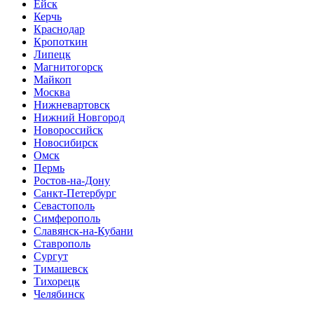
Ейск
Керчь
Краснодар
Кропоткин
Липецк
Магнитогорск
Майкоп
Москва
Нижневартовск
Нижний Новгород
Новороссийск
Новосибирск
Омск
Пермь
Ростов-на-Дону
Санкт-Петербург
Севастополь
Симферополь
Славянск-на-Кубани
Ставрополь
Сургут
Тимашевск
Тихорецк
Челябинск