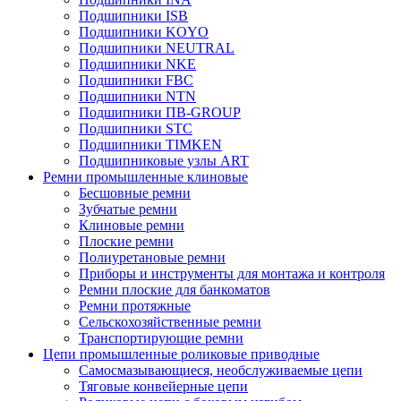
Подшипники ISB
Подшипники KOYO
Подшипники NEUTRAL
Подшипники NKE
Подшипники FBC
Подшипники NTN
Подшипники ПВ-GROUP
Подшипники STC
Подшипники TIMKEN
Подшипниковые узлы ART
Ремни промышленные клиновые
Бесшовные ремни
Зубчатые ремни
Клиновые ремни
Плоские ремни
Полиуретановые ремни
Приборы и инструменты для монтажа и контроля
Ремни плоские для банкоматов
Ремни протяжные
Сельскохозяйственные ремни
Транспортирующие ремни
Цепи промышленные роликовые приводные
Самосмазывающиеся, необслуживаемые цепи
Тяговые конвейерные цепи